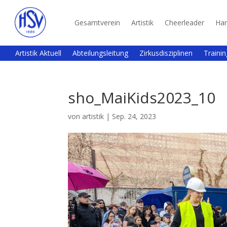
Gesamtverein
Artistik
Cheerleader
Han
Artistik Aktuell
Abteilungsleitung
Zirkusdisziplinen
Trainin
sho_MaiKids2023_10
von
artistik
|
Sep. 24, 2023