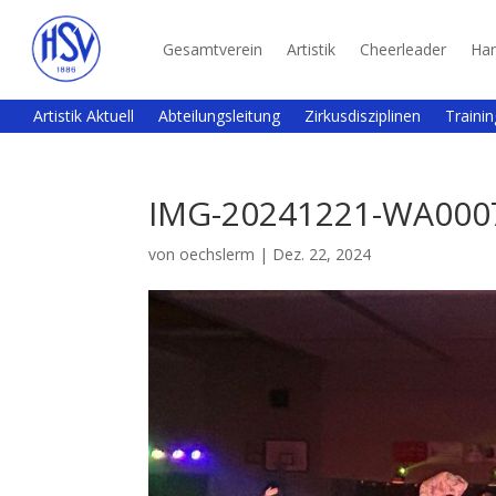
Gesamtverein
Artistik
Cheerleader
Han
Artistik Aktuell
Abteilungsleitung
Zirkusdisziplinen
Trainin
IMG-20241221-WA000
von
oechslerm
|
Dez. 22, 2024