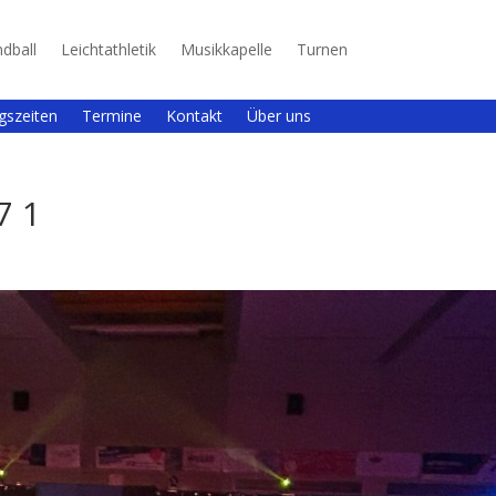
dball
Leichtathletik
Musikkapelle
Turnen
gszeiten
Termine
Kontakt
Über uns
7 1